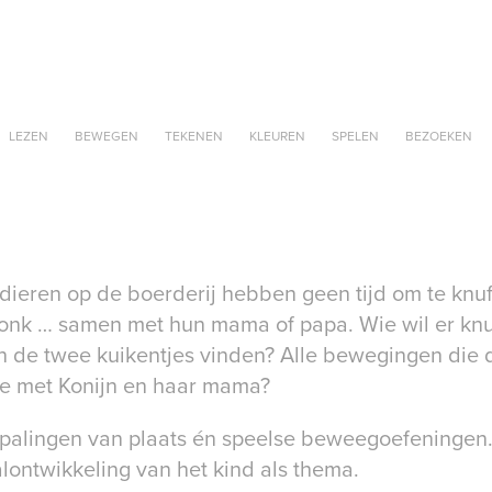
LEZEN
BEWEGEN
TEKENEN
KLEUREN
SPELEN
BEZOEKEN
e dieren op de boerderij hebben geen tijd om te knuf
onk … samen met hun mama of papa. Wie wil er knuff
n de twee kuikentjes vinden? Alle bewegingen die 
 met Konijn en haar mama?
epalingen van plaats én speelse beweegoefeningen
ontwikkeling van het kind als thema.