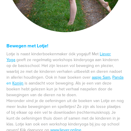
Bewegen met Lotje!
Lotje is naast kinderboekenmaker óók yogajuf! Met
Liever
Yoga
geeft ze regelmatig workshops kinderyoga aan kinderen
op de
basisschool
. Het zijn lessen vol beweging en plezier,
waarbij ze met de kinderen verhalen uitbeeldt en dieren nadoet
in allerlei houdingen. Ook in haar boeken over
aapje Sam
,
Panda
en
Konijn
is aandacht voor beweging. Als je een van deze
boeken hebt gelezen kun je het verhaal naspelen door de
bewegingen van de dieren na te doen.
Hieronder vind je de oefeningen uit de boeken van Lotje en nog
meer leuke bewegingen en spelletjes! Ze zijn als losse plaatjes
of bij elkaar op één vel te downloaden
(rechtermuisknop)
. Je
kunt de oefeningen thuis doen of samen met de kinderen in je
klas. Lotje kan ook een workshop kinderyoga bij jou op school
geven! Kijk daarvoor op
www.liever.online
.