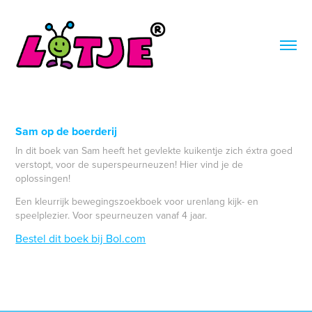
Sam op de boerderij
In dit boek van Sam heeft het gevlekte kuikentje zich éxtra goed
verstopt, voor de superspeurneuzen! Hier vind je de
oplossingen! ​
Een kleurrijk bewegingszoekboek voor urenlang kijk- en
speelplezier. Voor speurneuzen vanaf 4 jaar.​
Bestel dit boek bij Bol.com